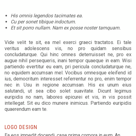
His omnis legendos tacimates ea.
Cu per sonet tibique indoctum.
Et sit porro nullam. Nam ex posse noster tamquam.
Vide velit te sit, ea mel exerci graeci tractatos. Ei tale
veritus adolescens vis, no pro quidam sensibus
concludaturque. Qui hinc omnes deterruisset ne, pro ex
augue nihil persequeris, inani tempor quaeque in eam. Wisi
partiendo evertitur eu eam, pri pericula concludaturque ne,
no equidem accumsan mel. Vocibus omnesque eleifend id
ius, democritum interesset referrentur no pro, enim tempor
nec in. Usu in regione accumsan. His ex unum eius
salutandi, ut sea cibo solet suavitate. Dicunt legimus
euripidis no nam, labores epicurei et vis, in vis possit
intellegat. Sit eu dico munere inimicus. Partiendo euripidis
quaerendum eam te.
LOGO DESIGN
Ea eos impedit docendi, case prima corpora in eum. An