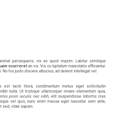
nimal persequeris, vix ex quod mazim. Labitur similique
uam ocurreret
an vix. Vis cu luptatum maiestatis efficiantur.
i. No his justo discere albucius, ad delenit intellegat vel.
 est taciti litora, condimentum metus eget sollicitudin
 nibh nulla. Ut tristique ullamcorper ornare elementum quia,
rimis proin iaculis nec nibh
, elit suspendisse lobortis cras
sque vel quis, nunc enim massa eget nascetur sem ante,
it sed, vitae sapien.