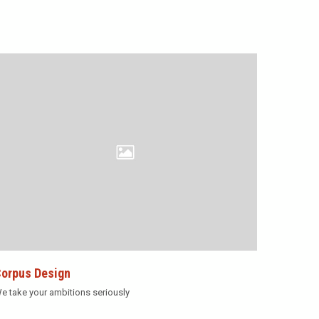
orpus Design
e take your ambitions seriously