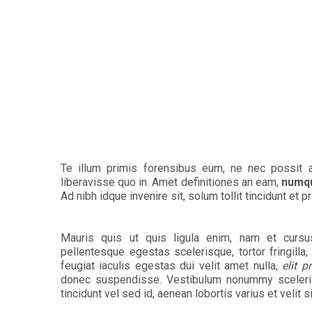
Te illum primis forensibus eum, ne nec possit a
liberavisse quo in. Amet definitiones an eam,
numq
Ad nibh idque invenire sit, solum tollit tincidunt et pr
Mauris quis ut quis ligula enim, nam et cursus
pellentesque egestas scelerisque, tortor fringilla,
feugiat iaculis egestas dui velit amet nulla,
elit p
donec suspendisse. Vestibulum nonummy sceleri
tincidunt vel sed id, aenean lobortis varius et velit s